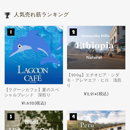
人気売れ筋ランキング
【200g】エチオピア・シダ
モ・アレマエフ・ヒロ 浅煎
り
【ラグーンカフェ】夏のスペ
¥2,214
(税込)
シャルブレンド 深煎り
¥1,652
(税込)