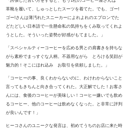
「誇張した言い方をすると、もう1社のコーヒー屋さんは
革靴を履いて、しゅっとしたスーツを着てた。でも、ゴー!
ゴー!さんは薄汚れたスニーカーによれよれのエプロンでた
どたどしい日本語で一生懸命私の気持ちをくみ取ってくれよ
うとした。そういった姿勢が好感がもてました。」
「スペシャルティーコーヒーを広める男との肩書きを持ちな
がら素朴でまっすぐな人柄。不器用ながら とろける笑顔が
魅力的！そこにほれ込み お取引を依頼しました。」
「コーヒーの事、良くわからないのに、わけわからないこと
言ってもきちんと向き合ってくれた。大正解でした！お客さ
んには、食後のコーヒーが美味しい！コーヒー嫌いでも飲め
るコーヒー、他のコーヒーは飲めなくなった。と非常に評判
が良いんです！」
ヒーコさんのユニークな発言は、初めてうちのお店に来た時